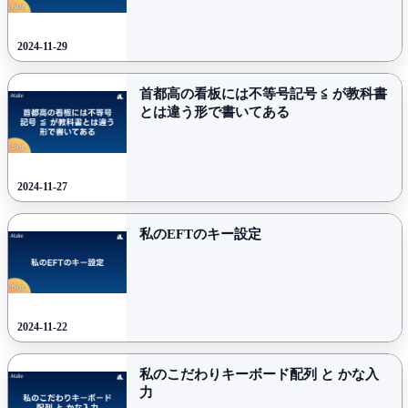
2024-11-29
首都
高の
看板には
不等号
記号 ≦ が
教科書
とは
違う
形で
書いて
ある
2024-11-27
私の
EFT
の
キー
設定
2024-11-22
私の
こだわり
キーボード
配列 と
かな
入
力