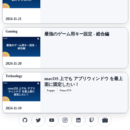
2024-11-21
Gaming
最強の
ゲーム
用
キー
設定 -
総合
編
2024-11-20
Technology
macOS
上でも
アプリ
ウィンドウ を
最上
面に
固定したい！
#apps
#macOS
2024-11-19