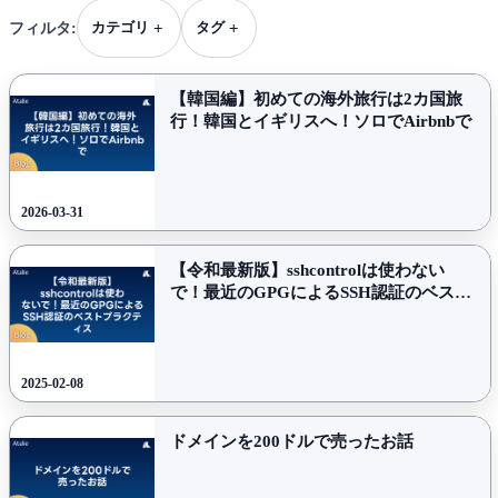
+
+
カテゴリ
タグ
フィルタ:
【
韓国
編】
初めての
海外
旅行は
2
カ国
旅
行！
韓国と
イギリスへ！
ソロで
Airbnb
で
2026-03-31
【
令和
最新
版】
sshcontrol
は
使わ
ない
で！
最近の
GPG
による
SSH
認証の
ベスト
プ
ラ
ク
テ
ィ
ス
2025-02-08
ドメインを
200
ドルで
売った
お話