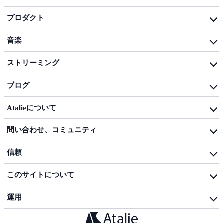
プロダクト
プロダクト
について
音楽
dotfiles
音楽
活動
テクノロジー
ブ
ログ
ストリーミング
ミュージック
ブ
ログ
ストリーミング
活動
ブログ
投稿
動画
ブログの
概要
ライブ
配信
Atalie
について
テクノロジー
私
について
音楽
問い合わせ、
コミュニティ
お知らせ
ゲーム
お
問い合わせ
アカウント
案内
信頼
コミュニティ
ブランド
ガイドライン
プライバシー
支援
この
サイト
について
セキュリティ
よく
ある
質問
謝辞
コン
プライア
ン
ス
運用
ライセンス
法務
稼働
状況
奥付
ガバナンス