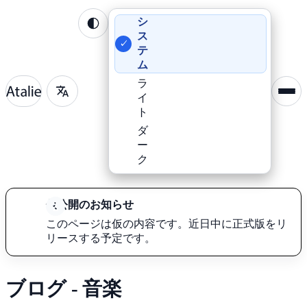
シ
ス
✓
テ
ム
ラ
イ
ト
ダ
ー
ク
仮
公開の
お知らせ
この
ページは
仮の
内容です。
近日
中に
正式
版を
リ
リース
する
予定です。
ブログ -
音楽