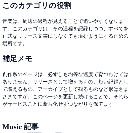
この
カテゴリの
役割
音楽は、
周辺の
過程が
見える
ことで
追いや
すく
なり
ま
す。
この
カテゴリは、
その
過程を
記録し
つつ、
すべてを
正式な
リリース
文書にし
なくても
済む
ように
する
ための
場所です。
補足
メモ
創作
系の
ページは、
必ずしも
均等な
速度で
育つ
わけ
では
ありま
せん。
リリース
として
増える
もの、
短い
記録
とし
て
増える
もの、
アーカイブ
として
残る
もの
など
形は
さま
ざま
ですが、
この
ページを
更新し
続ける
ことで、
それら
が
サービス
ごとに
断片
化せ
ずつな
がりを
保て
ます。
Music
記事