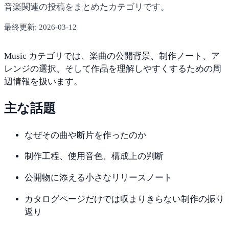
音楽
関連の
投稿を
まとめた
カテゴリ
です。
最終更新:
2026-03-12
Music
カテゴリ
では、
楽曲の
公開
背景、
制作
ノート、
ア
レンジの
選択、
そして
作品を
理解しや
すく
する
ための
周
辺
情報を
扱い
ます。
主な
話題
なぜ
その
曲や
断片を
作ったのか
制作
工程、
使用
音色、
構成
上の
判断
公開
物に
添える
小さな
リリース
ノート
カタログ
ページ
だけ
では
収まりきら
ない
制作の
振り
返り