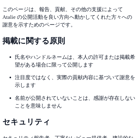
この
ページは、
報告、
貢献、
その他の
支援
によって
Atalie
の
公開
活動を
良い
方向へ
動かし
てくれた
方々への
謝意を
示す
ための
ページ
です。
掲載
に
関する
原則
氏名や
ハンドル
ネームは、
本人の
許可
または
掲載
希
望が
ある
場合に
限って
公開し
ます
注目
度では
なく、
実際の
貢献
内容に
基づいて
謝意を
示し
ます
名前が
公開され
てい
ない
ことは、
感謝が
存在
しない
ことを
意味しま
せん
セキュリティ