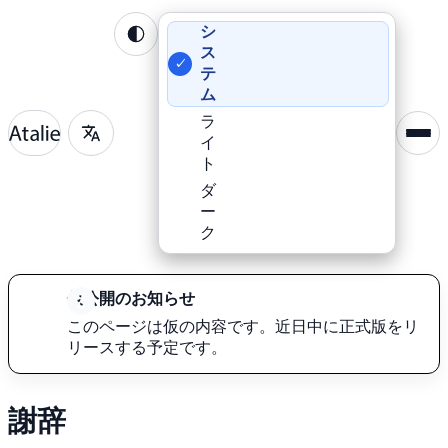
シ
ス
✓
テ
ム
ラ
イ
ト
ダ
ー
ク
仮
公開の
お知らせ
この
ページは
仮の
内容です。
近日
中に
正式
版を
リ
リース
する
予定です。
謝辞