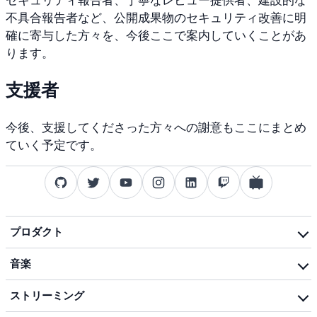
セキュリティ
報告
者、
丁寧な
レビュー
提供
者、
建設
的な
不具合
報告
者など、
公開
成果
物の
セキュリティ
改善に
明
確に
寄与した
方々を、
今後ここで
案内し
ていく
ことが
あ
り
ます。
支援
者
今後、
支援して
くだ
さった
方々への
謝意も
ここに
まとめ
ていく
予定です。
プロダクト
プロダクト
について
音楽
dotfiles
音楽
活動
テクノロジー
ブ
ログ
ストリーミング
ミュージック
ブ
ログ