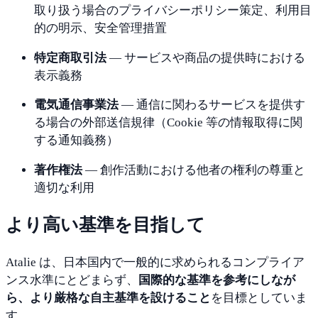
取り扱う
場合の
プライバシー
ポリシー
策定、
利用
目
的の
明示、
安全
管理
措置
特定
商取引
法
—
サービスや
商品の
提供
時
における
表示
義務
電気
通信
事業
法
—
通信に
関わる
サービスを
提供す
る
場合の
外部
送信
規律（
Cookie
等の
情報
取得
に関
する
通知
義務）
著作
権
法
—
創作
活動
における
他者の
権利の
尊重と
適切な
利用
より
高い
基準を
目指して
Atalie
は、
日本
国内で
一般
的に
求め
られる
コン
プライア
ン
ス
水準に
とどまらず、
国際
的な
基準を
参考にし
なが
ら、
より
厳格な
自主
基準を
設ける
こと
を
目標
としてい
ま
す。