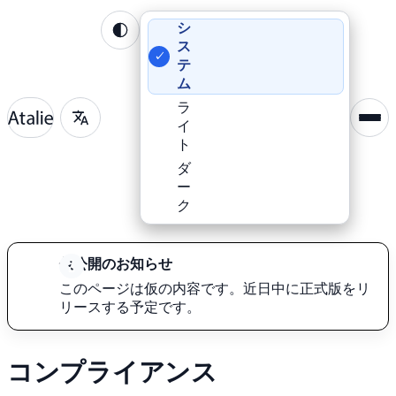
シ
ス
✓
テ
ム
ラ
イ
ト
ダ
ー
ク
仮
公開の
お知らせ
この
ページは
仮の
内容です。
近日
中に
正式
版を
リ
リース
する
予定です。
コン
プライア
ン
ス