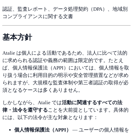
認証、
監査
レポート、
データ
処理
契約（
DPA）、
地域
別
コン
プライア
ン
ス
に関する
文書
基本
方
針
Atalie
は
個人
による
活動で
ある
ため、
法人に
比べて
法
的
に
求め
られる
認証や
義務の
範囲は
限定
的です。
たとえ
ば、
個人
情報
保護
法（
APPI）
においては、
個人
情報を
取
り扱う
場合に
利用
目的の
明示や
安全
管理
措置などが
求め
られ
ますが、
大規模な
監査
体制や
第三者
認証の
取得が
必
須と
なる
ケースは
多く
ありま
せん。
しかしながら、
Atalie
では
活動に
関連する
すべての
法
律・
法令を
遵守する
ことを
大前提
としてい
ます。
具体
的
には、
以下の
法令が
主な
対象
となり
ます：
個人
情報
保護
法（
APPI）
—
ユーザーの
個人
情報を