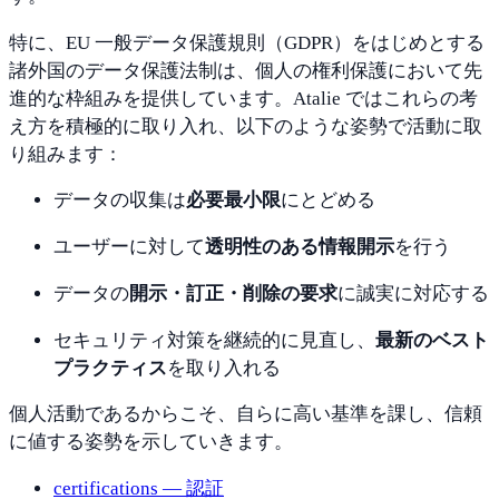
特に、
EU
一般
データ
保護
規則（
GDPR）
を
はじめと
する
諸
外国の
データ
保護
法制は、
個人の
権利
保護
において
先
進
的な
枠組みを
提供し
てい
ます。
Atalie
では
これらの
考
え方を
積極
的に
取り入れ、
以下の
ような
姿勢で
活動に
取
り組み
ます：
データの
収集は
必要
最小限
に
とどめる
ユーザー
に対して
透明
性の
ある
情報
開示
を
行う
データの
開示・
訂正・
削除の
要求
に
誠実に
対応する
セキュリティ
対策を
継続
的に
見直し、
最新の
ベスト
プ
ラ
ク
テ
ィ
ス
を
取り入れる
個人
活動で
ある
から
こそ、
自らに
高い
基準を
課し、
信頼
に
値する
姿勢を
示し
ていき
ます。
certifications —
認証