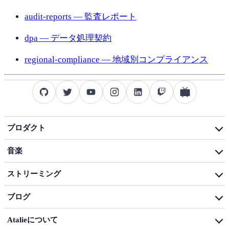
audit-
reports —
監査
レポート
dpa —
データ
処理
契約
regional-
compliance —
地域
別
コン
プライア
ン
ス
プロダクト
プロダクト
について
音楽
dotfiles
音楽
活動
テクノロジー
ブ
ログ
ストリーミング
ミュージック
ブ
ログ
ストリーミング
活動
ブログ
投稿
動画
ブログの
概要
ライブ
配信
Atalie
について
テクノロジー