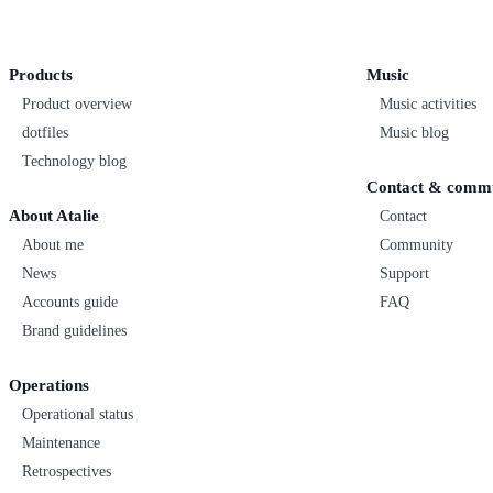
Products
Music
Product overview
Music activities
dotfiles
Music blog
Technology blog
Contact & comm
About Atalie
Contact
About me
Community
News
Support
Accounts guide
FAQ
Brand guidelines
Operations
Operational status
Maintenance
Retrospectives