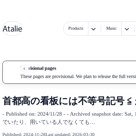
Products
Music
Provisional pages
These pages are provisional. We plan to release the full vers
首都高の看板には不等号記号 ≦
- Published on: 2024/11/28 - - Archived snapshot 
でいたり、用いている人でなくても…
Published:
2024-11-28
Last updated:
2026-03-30