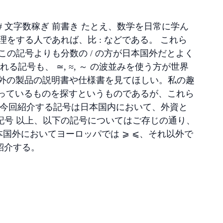
ips - Tags: Maths ## 文字数稼ぎ 前書き たとえ、数学を日常に学ん
をする人であれば、比 : などである。 これら
の記号よりも分数の / の方が日本国外だとよく
記号も、 ≃, ≈, ～ の波並みを使う方が世界
海外の製品の説明書や仕様書を見てほしい。私の趣
っているものを探すというものであるが、これら
、今回紹介する記号は日本国内において、外資と
記号 以上、以下の記号についてはご存じの通り、
日本国外においてヨーロッパでは ⩾ ⩽、それ以外で
紹介する。