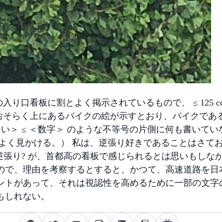
、首都高の入り口看板に割とよく掲示されているもので、 ≤ 12
はおそらく上にあるバイクの絵が示すとおり、バイクであるから
ない＞ ≤ ＜数字＞ のような不等号の片側に何も書いて
をよく見かける。） 私は、逆張り好きであることはさてお
逆張り? が、首都高の看板で感じられるとは思いもしな
ので、理由を考察するとすると、かつて、高速道路を日
ントがあって、それは視認性を高めるために一部の文字
もしれない。