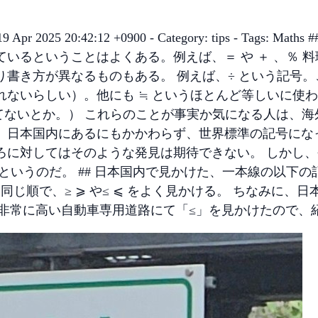
date: Sat, 19 Apr 2025 20:42:12 +0900 - Category: t
るということはよくある。例えば、＝ や ＋ 、％ 料理
書き方が異なるものもある。 例えば、÷ という記号。こ
いらしい）。他にも ≒ というほとんど等しいに使われる
てないとか。） これらのことが事実か気になる人は、
、日本国内にあるにもかかわらず、世界標準の記号にな
ろに対してはそのような発見は期待できない。 しかし
というのだ。 ## 日本国内で見かけた、一本線の以下の
じ順で、≥ ⩾ や≤ ⩽ をよく見かける。 ちなみに、
性の非常に高い自動車専用道路にて「≤」を見かけたので、